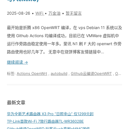
2025-08-26
WiFi
万金油
暂无留言
最开始是折腾 x86 OpenWRT 编译，在 vps Debian 11 系统以及
使用 Github Actions 均编译成功，目前已在 VMWare 虚拟机中
运行作旁路由稳定使用一年多。斐讯 N1 刷 F 大的 openwrt 作旁
路由使用也好几年了。 无意中在烧饼博客友情链接中…
继续阅读 →
标签:
Actions OpenWrt
,
autobuild
,
Github云编译OpenWRT
,
OpenWRT
最新文章
华为全新艺术路由器 X3 Pro “日照金山” 仅1299元起
TP-Link首款Wi-Fi 7旅行路由器TL-WR3602BE
Github编译OpenWRT-玩客云usb直刷eMMC固件