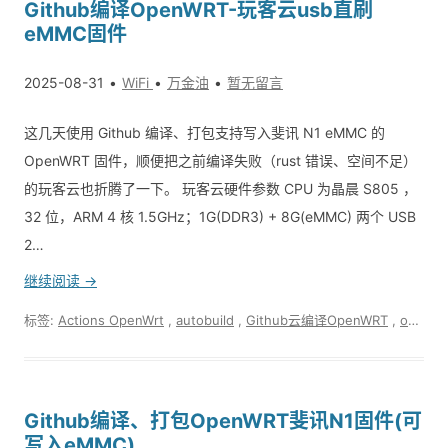
Github编译OpenWRT-玩客云usb直刷
eMMC固件
2025-08-31
WiFi
万金油
暂无留言
这几天使用 Github 编译、打包支持写入斐讯 N1 eMMC 的
OpenWRT 固件，顺便把之前编译失败（rust 错误、空间不足）
的玩客云也折腾了一下。 玩客云硬件参数 CPU 为晶晨 S805 ，
32 位，ARM 4 核 1.5GHz；1G(DDR3) + 8G(eMMC) 两个 USB
2…
继续阅读 →
标签:
Actions OpenWrt
,
autobuild
,
Github云编译OpenWRT
,
onecloud openwrt
Github编译、打包OpenWRT斐讯N1固件(可
写入eMMC)