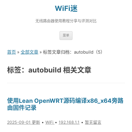
WiFi迷
无线路由器使用教程分享与评测对比
跳
菜单
转
到
首页
»
全部文章
» 标签文章归档：autobuild（5）
内
容
标签：autobuild 相关文章
使用Lean OpenWRT源码编译x86_x64旁路
由固件记录
2025-09-01 更新
WiFi
192.168.1.1
暂无留言