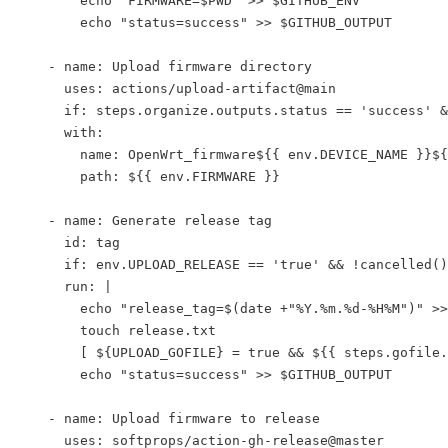
        echo "FIRMWARE=$PWD" >> $GITHUB_ENV
        echo "status=success" >> $GITHUB_OUTPUT
    - name: Upload firmware directory
      uses: actions/upload-artifact@main
      if: steps.organize.outputs.status == 'success' 
&
      with:
        name: OpenWrt_firmware${{ env.DEVICE_NAME }}${
        path: ${{ env.FIRMWARE }}
    - name: Generate release tag
      id: tag
      if: env.UPLOAD_RELEASE == 'true' 
&& !cancelled()
      run: |
        echo "release_tag=$(date +"%Y.%m.%d-%H%M")" >>
        touch release.txt
        [ ${UPLOAD_GOFILE} = true 
&& ${{ steps.gofile.
        echo "status=success" >> $GITHUB_OUTPUT
    - name: Upload firmware to release
      uses: softprops/action-gh-release@master