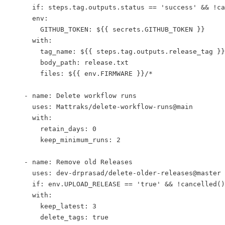
      if: steps.tag.outputs.status == 'success' 
&& !ca
      env:
        GITHUB_TOKEN: ${{ secrets.GITHUB_TOKEN }}
      with:
        tag_name: ${{ steps.tag.outputs.release_tag }}
        body_path: release.txt
        files: ${{ env.FIRMWARE }}/*
    - name: Delete workflow runs
      uses: Mattraks/delete-workflow-runs@main
      with:
        retain_days: 0
        keep_minimum_runs: 2
    - name: Remove old Releases
      uses: dev-drprasad/delete-older-releases@master
      if: env.UPLOAD_RELEASE == 'true' 
&& !cancelled()
      with:
        keep_latest: 3
        delete_tags: true