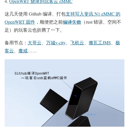
OpenWRT 烧录到玩客云 eMMC
这几天使用 Github 编译、打包
支持写入斐讯 N1 eMMC 的
OpenWRT 固件
，顺便把之前
编译失败
（rust 错误、空间不
足）的玩客云也折腾了一下。
备用节点：
大哥云
、
万城v-city
、
飞机云
、
搬瓦工JMS
、
极
客云
、
魔戒
……