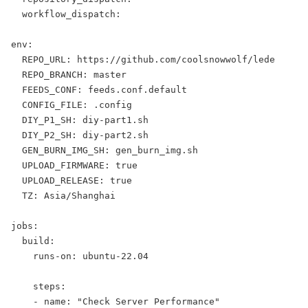
  workflow_dispatch:
env:
  REPO_URL: https://github.com/coolsnowwolf/lede
  REPO_BRANCH: master
  FEEDS_CONF: feeds.conf.default
  CONFIG_FILE: .config
  DIY_P1_SH: diy-part1.sh
  DIY_P2_SH: diy-part2.sh
  GEN_BURN_IMG_SH: gen_burn_img.sh
  UPLOAD_FIRMWARE: true
  UPLOAD_RELEASE: true
  TZ: Asia/Shanghai
jobs:
  build:
    runs-on: ubuntu-22.04
    steps:
    - name: "Check Server Performance"