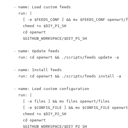
    - name: Load custom feeds
      run: |
        [ -e $FEEDS_CONF ] 
&& mv $FEEDS_CONF openwrt/f
        chmod +x $DIY_P1_SH
        cd openwrt
        $GITHUB_WORKSPACE/$DIY_P1_SH
    - name: Update feeds
      run: cd openwrt 
&& ./scripts/feeds update -a
    - name: Install feeds
      run: cd openwrt 
&& ./scripts/feeds install -a
    - name: Load custom configuration
      run: |
        [ -e files ] 
&& mv files openwrt/files
        [ -e $CONFIG_FILE ] 
&& mv $CONFIG_FILE openwrt
        chmod +x $DIY_P2_SH
        cd openwrt
        $GITHUB_WORKSPACE/$DIY_P2_SH