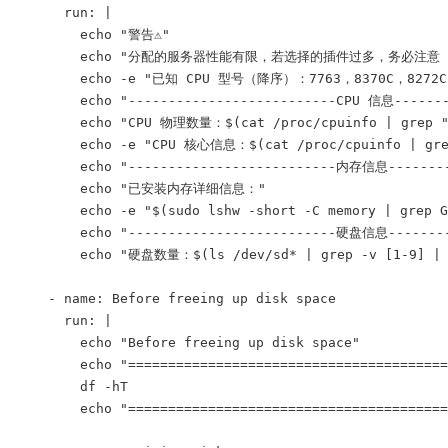
      run: |
        echo "警告⚠"
        echo "分配的服务器性能有限，若选择的插件过多，务必注意 
        echo -e "已知 CPU 型号（降序）：7763，8370C，8272CL
        echo "--------------------------CPU 信息-------
        echo "CPU 物理数量：$(cat /proc/cpuinfo | grep "p
        echo -e "CPU 核心信息：$(cat /proc/cpuinfo | grep
        echo "--------------------------内存信息--------
        echo "已安装内存详细信息："
        echo -e "$(sudo lshw -short -C memory | grep G
        echo "--------------------------硬盘信息--------
        echo "硬盘数量：$(ls /dev/sd* | grep -v [1-9] | 
    - name: Before freeing up disk space
      run: |
        echo "Before freeing up disk space"
        echo "========================================
        df -hT
        echo "========================================