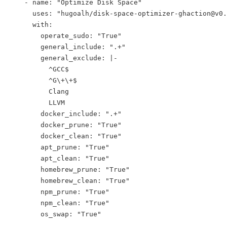
    - name: "Optimize Disk Space"
      uses: "hugoalh/disk-space-optimizer-ghaction@v0.
      with:
        operate_sudo: "True"
        general_include: ".+"
        general_exclude: |-
          ^GCC$
          ^G\+\+$
          Clang
          LLVM
        docker_include: ".+"
        docker_prune: "True"
        docker_clean: "True"
        apt_prune: "True"
        apt_clean: "True"
        homebrew_prune: "True"
        homebrew_clean: "True"
        npm_prune: "True"
        npm_clean: "True"
        os_swap: "True"