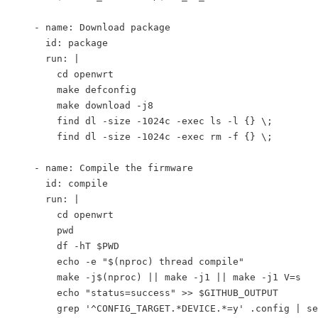
    - name: Download package
      id: package
      run: |
        cd openwrt
        make defconfig
        make download -j8
        find dl -size -1024c -exec ls -l {} \;
        find dl -size -1024c -exec rm -f {} \;
    - name: Compile the firmware
      id: compile
      run: |
        cd openwrt
        pwd
        df -hT $PWD
        echo -e "$(nproc) thread compile"
        make -j$(nproc) || make -j1 || make -j1 V=s
        echo "status=success" >> $GITHUB_OUTPUT
        grep '^CONFIG_TARGET.*DEVICE.*=y' .config | se