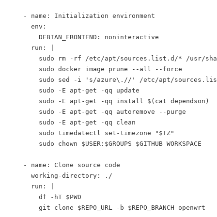
    - name: Initialization environment
      env:
        DEBIAN_FRONTEND: noninteractive
      run: |
        sudo rm -rf /etc/apt/sources.list.d/* /usr/sha
        sudo docker image prune --all --force
        sudo sed -i 's/azure\.//' /etc/apt/sources.lis
        sudo -E apt-get -qq update
        sudo -E apt-get -qq install $(cat dependson)
        sudo -E apt-get -qq autoremove --purge
        sudo -E apt-get -qq clean
        sudo timedatectl set-timezone "$TZ"
        sudo chown $USER:$GROUPS $GITHUB_WORKSPACE
    - name: Clone source code
      working-directory: ./
      run: |
        df -hT $PWD
        git clone $REPO_URL -b $REPO_BRANCH openwrt