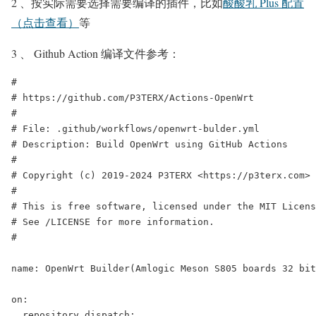
2 、按实际需要选择需要编译的插件，比如
酸酸乳 Plus 配置
（点击查看）
等
3 、 Github Action 编译文件参考：
#
# https://github.com/P3TERX/Actions-OpenWrt
#
# File: .github/workflows/openwrt-bulder.yml
# Description: Build OpenWrt using GitHub Actions
#
# Copyright (c) 2019-2024 P3TERX 
<https:
/
/p3terx.com
>
#
# This is free software, licensed under the MIT Licens
# See /LICENSE for more information.
#
name: OpenWrt Builder(Amlogic Meson S805 boards 32 bit
on:
  repository_dispatch: