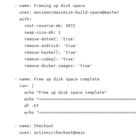
    - name: Freeing up disk space
      uses: easimon/maximize-build-space@master
      with: 
        root-reserve-mb: 3072
        swap-size-mb: 1
        remove-dotnet: 'true'
        remove-android: 'true'
        remove-haskell: 'true'
        remove-codeql: 'true'
        remove-docker-images: 'true'
    - name: Free up disk space complete
      run: |
        echo "Free up disk space complete"
        echo "========================================
        df -hT
        echo "========================================
    - name: Checkout
      uses: actions/checkout@main