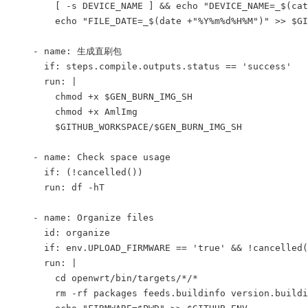
        [ -s DEVICE_NAME ] 
&& echo "DEVICE_NAME=_$(cat
        echo "FILE_DATE=_$(date +"%Y%m%d%H%M")" >> $GI
    - name: 生成直刷包
      if: steps.compile.outputs.status == 'success'
      run: |
        chmod +x $GEN_BURN_IMG_SH
        chmod +x AmlImg
        $GITHUB_WORKSPACE/$GEN_BURN_IMG_SH
    - name: Check space usage
      if: (!cancelled())
      run: df -hT
    - name: Organize files
      id: organize
      if: env.UPLOAD_FIRMWARE == 'true' 
&& !cancelled(
      run: |
        cd openwrt/bin/targets/*/*
        rm -rf packages feeds.buildinfo version.build