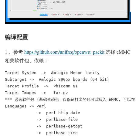
编译配置
1 、参考
https://github.com/unifreq/openwrt_packit
选择 eMMC
相关软件包、依赖：
Target System  ->  Amlogic Meson family 
Subtarget ->  Amlogic S905x boards (64 bit)
Target Profile  ->  Phicomm N1
Target Images  ->   tar.gz
*** 必选软件包 (基础依赖包，仅保证打出的包可以写入 EMMC, 可以在
Languages -> Perl               
             ->  perl-http-date
             ->  perlbase-file
             ->  perlbase-getopt
             ->  perlbase-time