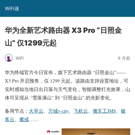
WiFi迷
华为全新艺术路由器 X3 Pro “日照金
山” 仅1299元起
WiFi
9 月前
华为终端官方今日宣布，旗下艺术路由器 “日照金山”——
X3 Pro 开启预售，仅 1299 元起。该路由支持设置地址，可
实时感知当地日出日落与天气变化，智能调整灯光效果，山
体可呈现从 “雪落满山” 到 “日照金山” 的光影变化。
备用节点：
大哥云
、
万城v-city
、
飞机云
、
搬瓦工JMS
、
极
客云
、
魔戒
……