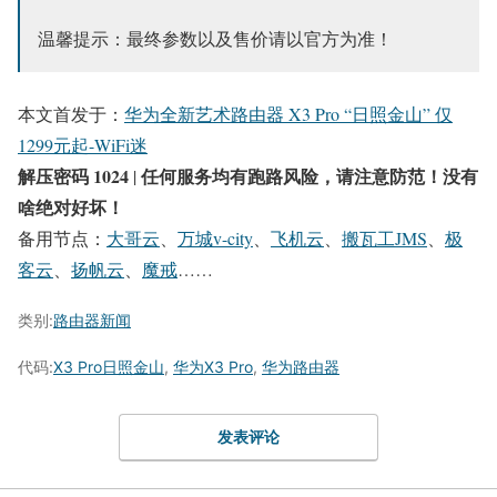
温馨提示：最终参数以及售价请以官方为准！
本文首发于：
华为全新艺术路由器 X3 Pro “日照金山” 仅
1299元起-WiFi迷
解压密码 1024
任何服务均有跑路风险，请注意防范！没有
|
啥绝对好坏！
备用节点：
大哥云
、
万城v-city
、
飞机云
、
搬瓦工JMS
、
极
客云
、
扬帆云
、
魔戒
……
类别:
路由器新闻
代码:
X3 Pro日照金山
,
华为X3 Pro
,
华为路由器
发表评论