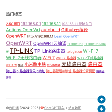
热门标签
192.168.0.1
192.168.1.1
2.5G网口
192.168.1.1 登陆入口
Actions OpenWrt
autobuild
Github云编译
OpenWRT
http://192.168.1.1
Lean OpenWRT
OpenWRT
OpenWRT云编译
TL-XDR3010
TL-XDR3010易展
TP-LINK
TP-Link路由器
Wi-Fi 7
tplogin.cn
版
Wi-Fi 7无线路由器
WiFi 7
WiFi 7 路由器
WiFi 7无线路由器
无线路由器
路由器
小米路由器
WiFi配置
华硕
旅行路由器
路由器ip
路由器登录ip地址
路由器管理ip地址
路由器设置页面
路由器
评测
©
WiFi迷
⌈2024-2026⌋
ChatGPT拼车
»
站点地图