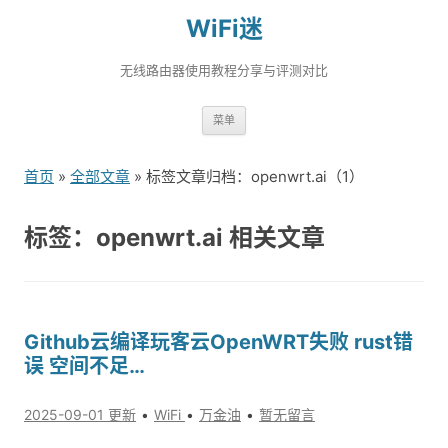
WiFi迷
无线路由器使用教程分享与评测对比
跳
菜单
转
到
首页
»
全部文章
» 标签文章归档：openwrt.ai（1）
内
容
标签：openwrt.ai 相关文章
Github云编译玩客云OpenWRT失败 rust错
误 空间不足…
2025-09-01 更新
WiFi
万金油
暂无留言