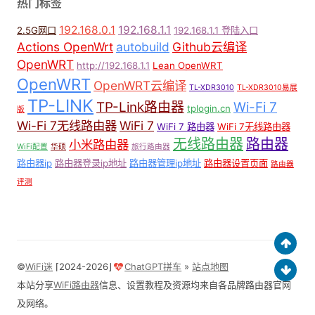
热门标签
192.168.0.1
192.168.1.1
2.5G网口
192.168.1.1 登陆入口
Actions OpenWrt
autobuild
Github云编译
OpenWRT
http://192.168.1.1
Lean OpenWRT
OpenWRT
OpenWRT云编译
TL-XDR3010
TL-XDR3010易展
TP-LINK
TP-Link路由器
Wi-Fi 7
tplogin.cn
版
Wi-Fi 7无线路由器
WiFi 7
WiFi 7 路由器
WiFi 7无线路由器
无线路由器
路由器
小米路由器
WiFi配置
华硕
旅行路由器
路由器ip
路由器登录ip地址
路由器管理ip地址
路由器设置页面
路由器
评测
©
WiFi迷
⌈2024-2026⌋
ChatGPT拼车
»
站点地图
本站分享
WiFi路由器
信息、设置教程及资源均来自各品牌路由器官网
及网络。