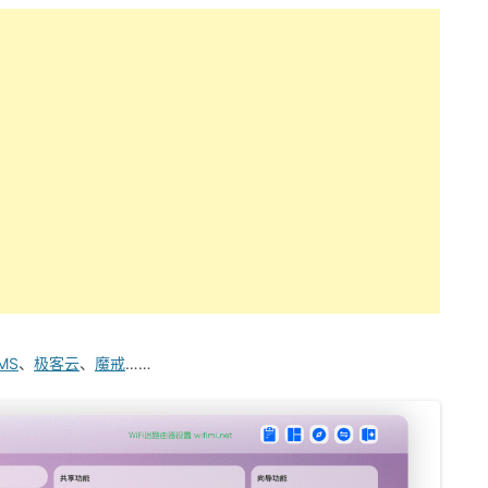
MS
、
极客云
、
魔戒
……