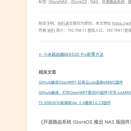
标签:
iStoreNAS
,
iStoreOS
,
NAS
,
开源路由系统
,
除非注明，
WiFi迷
文章均为原创，本文地址
https://wi
作者
WiFi
简介：192.168.1.1 登陆入口，192.1681.1登
Post
←
小米路由器BE6500 Pro配置方法
navigation
相关文章
Github编译OpenWRT-玩客云usb直刷eMMC固件
Github编译、打包OpenWRT斐讯N1固件(可写入eMM
TL-XDR3010易展版Ver 2.0最新1.0.23固件
《开源路由系统 iStoreOS 推出 NAS 版