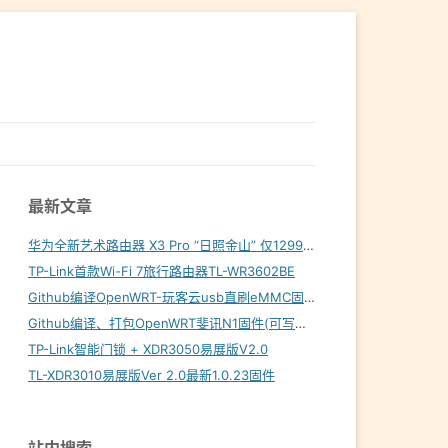
最新文章
华为全新艺术路由器 X3 Pro “日照金山” 仅1299元起
TP-Link首款Wi-Fi 7旅行路由器TL-WR3602BE
Github编译OpenWRT-玩客云usb直刷eMMC固件
Github编译、打包OpenWRT斐讯N1固件(可写入eMMC)
TP-Link智能门锁 + XDR3050易展版V2.0
TL-XDR3010易展版Ver 2.0最新1.0.23固件