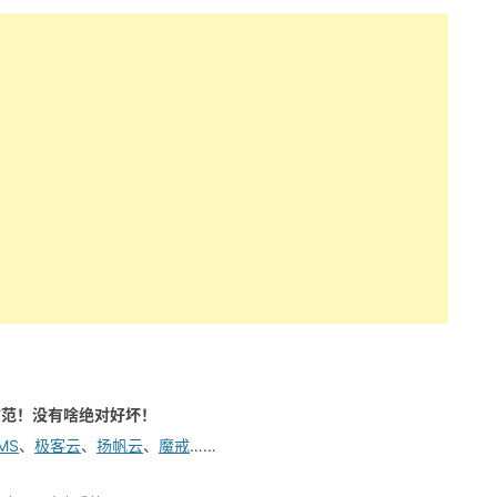
防范！没有啥绝对好坏！
MS
、
极客云
、
扬帆云
、
魔戒
……