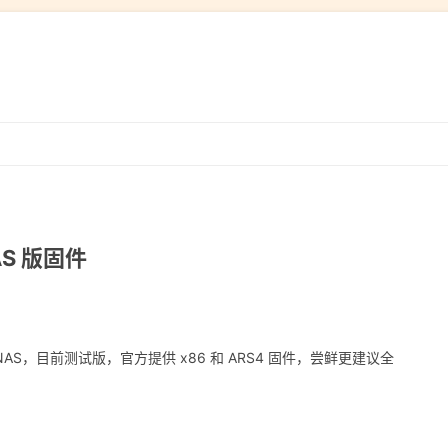
跳
转
到
内
容
AS 版固件
oreNAS，目前测试版，官方提供 x86 和 ARS4 固件，尝鲜更建议全