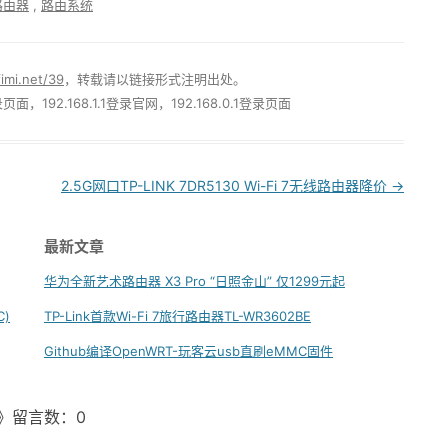
路由器
,
路由系统
fimi.net/39
，转载请以链接形式注明出处。
录页面，192.168.1.1登录官网，192.168.0.1登录页面
2.5G网口TP-LINK 7DR5130 Wi-Fi 7无线路由器降价
→
最新文章
华为全新艺术路由器 X3 Pro “日照金山” 仅1299元起
C)
TP-Link首款Wi-Fi 7旅行路由器TL-WR3602BE
Github编译OpenWRT-玩客云usb直刷eMMC固件
固件》留言数：0