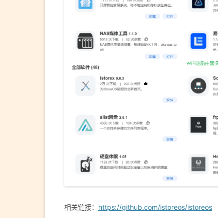
相关链接：
https://github.com/istoreos/istoreos