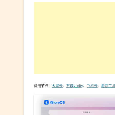
备用节点：
大哥云
、
万城v-city
、
飞机云
、
搬瓦工J