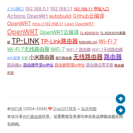
192.168.0.1
192.168.1.1
2.5G网口
192.168.1.1 登陆入口
Actions OpenWrt
autobuild
Github云编译
OpenWRT
http://192.168.1.1
Lean OpenWRT
OpenWRT
OpenWRT云编译
TL-XDR3010
TL-XDR3010易展
TP-LINK
TP-Link路由器
Wi-Fi 7
tplogin.cn
版
Wi-Fi 7无线路由器
WiFi 7
WiFi 7 路由器
WiFi 7无线路由器
无线路由器
路由器
小米路由器
WiFi配置
华硕
旅行路由器
路由器ip
路由器登录ip地址
路由器管理ip地址
路由器设置页面
路由器
评测
©
WiFi迷
⌈2024-2026⌋
ChatGPT拼车
»
站点地图
本站分享
WiFi路由器
信息、设置教程及资源均来自各品牌路由器官网
及网络。