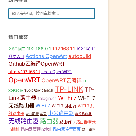
站内搜索
热门标签
00 qwrt
,
OpenWRT
,
uboot
,
京东云无线宝
,
京东云无线宝 AX1800 Pro
,
无
192.168.0.1
192.168.1.1
2.5G网口
192.168.1.1
Actions OpenWrt
autobuild
登陆入口
Github云编译OpenWRT
http://192.168.1.1
Lean OpenWRT
OpenWRT
OpenWRT云编译
TL-
TP-LINK
TP-
XDR3010
TL-XDR3010易展版
Link路由器
Wi-Fi 7
Wi-Fi 7
tplogin.cn
无线路由器
WiFi 7
WiFi 7 路由器
WiFi 7无
小米路由器
线路由器
WiFi配置
华硕
旅行路由器
无线路由器
路由器
路由器ip
路由器登录
ip地址
路由器管理ip地址
路由器设置页面
路由器评