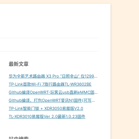
最新文章
华为全新艺术路由器 X3 Pro “日照金山” 仅1299元起
TP-Link首款Wi-Fi 7旅行路由器TL-WR3602BE
Github编译OpenWRT-玩客云usb直刷eMMC固件
Github编译、打包OpenWRT斐讯N1固件(可写入eMMC)
TP-Link智能门锁 + XDR3050易展版V2.0
TL-XDR3010易展版Ver 2.0最新1.0.23固件