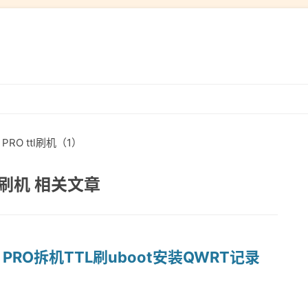
跳
转
到
PRO ttl刷机（1）
内
容
tl刷机 相关文章
 PRO拆机TTL刷uboot安装QWRT记录