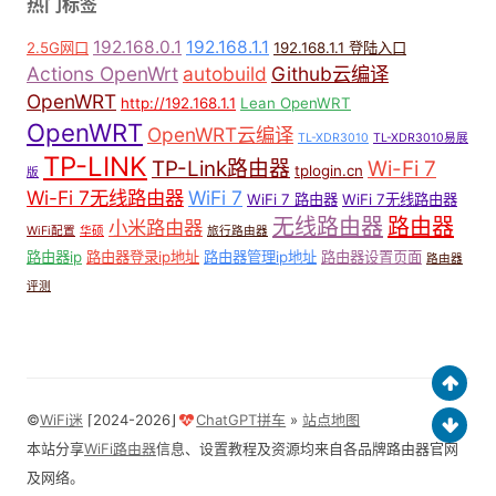
热门标签
192.168.0.1
192.168.1.1
2.5G网口
192.168.1.1 登陆入口
Actions OpenWrt
autobuild
Github云编译
OpenWRT
http://192.168.1.1
Lean OpenWRT
OpenWRT
OpenWRT云编译
TL-XDR3010
TL-XDR3010易展
TP-LINK
TP-Link路由器
Wi-Fi 7
tplogin.cn
版
Wi-Fi 7无线路由器
WiFi 7
WiFi 7 路由器
WiFi 7无线路由器
无线路由器
路由器
小米路由器
WiFi配置
华硕
旅行路由器
路由器ip
路由器登录ip地址
路由器管理ip地址
路由器设置页面
路由器
评测
©
WiFi迷
⌈2024-2026⌋
ChatGPT拼车
»
站点地图
本站分享
WiFi路由器
信息、设置教程及资源均来自各品牌路由器官网
及网络。